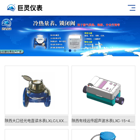
陕西大口径光电直读水表LXLC/LXXG DN50-300mm/ZD
陕西有线远传超声波水表LXC-15~40mm