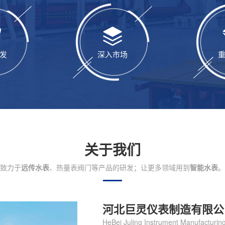
发
深入市场
关于我们
致力于
远传水表
、热量表阀门等产品的研发；让更多领域用到
智能水表
。
河北巨灵仪表制造有限公
HeBei Juling Instrument Manufacturing