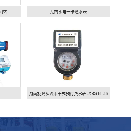
阀控）
湖南水电一卡通水表
湖
湖南旋翼多流束干式预付费水表LXSG15-25