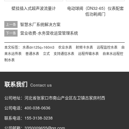
壁挂插入式超声波流量计
电动球阀（DN32-65）仪表配套
低功耗阀门
智慧水厂系统解决方案
上一条
营业收费-水务营收运营管理系统
下一条
本文标签：
水表dn125q=160m3
农业水表
射频卡水表
远程监控水表
自
来水远传表
普通水表
立式
支持通信水表
远程传输水表
自来水远程控
制水表
联系我们
Contact us
公司地址：河北省张家口市南山产业区左卫镇古家房村西
公司电话：
400-038-0636
联系电话：
155-3138-3238
公司邮箱：3350009655@qq.com