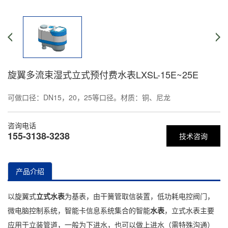
旋翼多流束湿式立式预付费水表LXSL-15E~25E
可做口径：DN15，20，25等口径。材质：铜、尼龙
咨询电话
155-3138-3238
技术咨询
产品介绍
以旋翼式
立式水表
为基表，由干簧管取信装置，低功耗电控阀门，
微电脑控制系统，智能卡信息系统集合的智能
水表
，立式水表主要
应用于立装管道，一般为下进水，也可以做上进水（需特殊沟通）