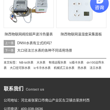
陕西物联网阀控超声波冷热量表
陕西物联网温湿度采集面板
DN50水表有立式的吗？
上一条
大口径法兰水表的各种不同适用场景
下一条
本文标签：
NB-Iot水表
大水表
有线远程水表
ic插卡水表
dn100远传水
表
大口径可拆水表
ic卡冷水水表
机械式工业水表
热水表
法兰水表
联系我们
Contact us
公司地址：河北省张家口市南山产业区左卫镇古家房村西
公司电话：
400-038-0636