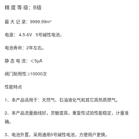
精 度 等 级：B级
最 大 记 录：9999.99m³
电源： 4.5-6V 5号碱性电池，
电池寿命：2年左右。
静 态 电 流：＜5µA
阀门耐用性:≥10000次
性能特点
1、本产品适用于：天然气、石油液化气和其它高热质燃气。
2、本产品流量曲线好，灵敏度高，重复性试验性能稳定，计量准
确。
3、电池外置，采用通用5号碱性电池，方便用户更换。