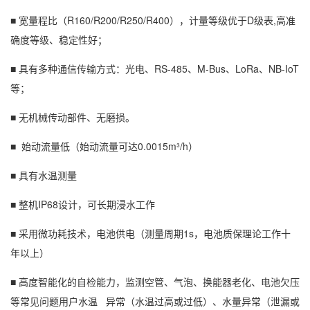
■ 宽量程比（R160/R200/R250/R400），计量等级优于D级表,高准
确度等级、稳定性好；
■ 具有多种通信传输方式：光电、RS-485、M-Bus、LoRa、NB-IoT
等；
■ 无机械传动部件、无磨损。
■ 始动流量低（始动流量可达0.0015m³/h）
■ 具有水温测量
■ 整机IP68设计，可长期浸水工作
■ 采用微功耗技术，电池供电（测量周期1s，电池质保理论工作十
年以上）
■ 高度智能化的自检能力，监测空管、气泡、换能器老化、电池欠压
等常见问题用户水温 异常（水温过高或过低）、水量异常（泄漏或